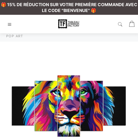
Passer
🎁 15% DE RÉDUCTION SUR VOTRE PREMIÈRE COMMANDE AVEC
au
LE CODE "BIENVENUE" 🎁
contenu
P
Navigation
HOME
/
TABLEAU LION
POP ART