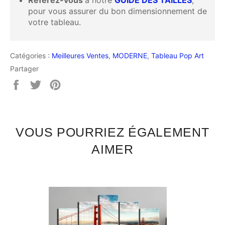
Référez-vous
à notre
GUIDE DES TAILLES
,
pour vous assurer du bon dimensionnement de
votre tableau.
Catégories :
Meilleures Ventes
,
MODERNE
,
Tableau Pop Art
Partager
Partager
Tweeter
Épingler
sur
sur
sur
Facebook
Twitter
Pinterest
VOUS POURRIEZ ÉGALEMENT
AIMER