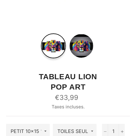
TABLEAU LION
POP ART
Prix
€33,99
régulier
Taxes incluses.
−
+